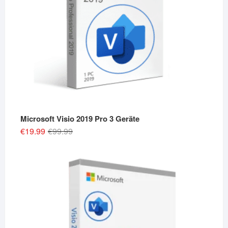
Microsoft Visio 2019 Pro 3 Geräte
Original
Current
€
19.99
€
99.99
price
price
was:
is:
€99.99.
€19.99.