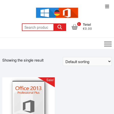
Skip
Top
to
Men
content
0
Total
Search
€0.00
for:
Showing the single result
Sale!