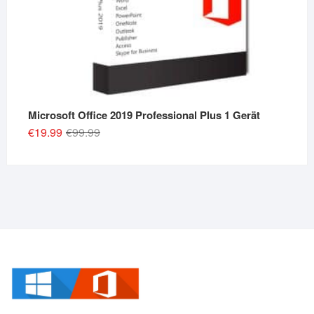
Microsoft Office 2019 Professional Plus 1 Gerät
Original
Current
€
19.99
€
99.99
price
price
was:
is:
€99.99.
€19.99.