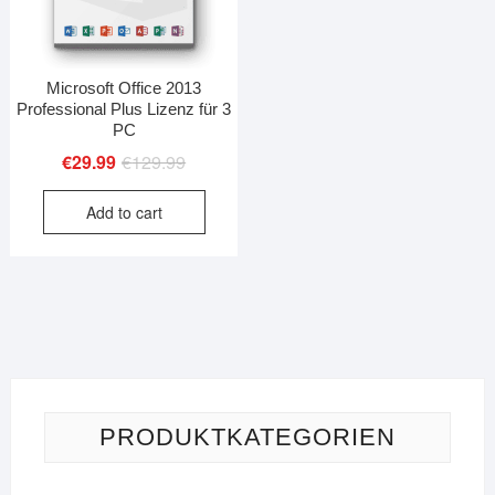
Microsoft Office 2013
Professional Plus Lizenz für 3
PC
Original
Current
€
29.99
€
129.99
price
price
Add to cart
was:
is:
€129.99.
€29.99.
PRODUKTKATEGORIEN