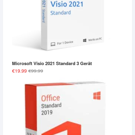
Microsoft Visio 2021 Standard 3 Gerät
Original
Current
€
19.99
€
99.99
price
price
was:
is:
€99.99.
€19.99.