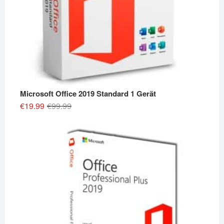
Microsoft Office 2019 Standard 1 Gerät
Original
Current
€
19.99
€
99.99
price
price
was:
is:
€99.99.
€19.99.