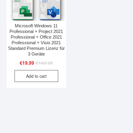
Microsoft Windows 11
Professional + Project 2021
Professional + Office 2021
Professional + Visio 2021
Standard Premium Lizenz für
3 Geräte
Original
Current
€
19.99
€
149.99
price
price
Add to cart
was:
is:
€149.99.
€19.99.