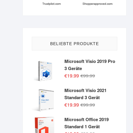
BELIEBTE PRODUKTE
Microsoft Visio 2019 Pro
3 Geräte
Original
Current
€
19.99
€
99.99
price
price
was:
is:
Microsoft Visio 2021
€99.99.
€19.99.
Standard 3 Gerät
Original
Current
€
19.99
€
99.99
price
price
was:
is:
Microsoft Office 2019
€99.99.
€19.99.
Standard 1 Gerät