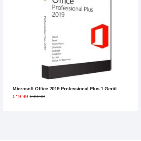
Microsoft Office 2019 Professional Plus 1 Gerät
Original
Current
€
19.99
€
99.99
price
price
was:
is:
€99.99.
€19.99.