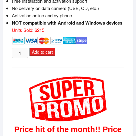
Free installation and activation support
No delivery on data carriers (USB, CD, etc.)
Activation online and by phone
NOT compatible with Android and Windows devices
Units Sold: 6215
Microsoft
Add to cart
Office
Home
&
Business
2016
MAC
quantity
Price hit of the month!! Price