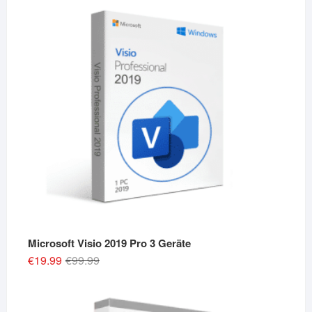
Microsoft Visio 2019 Pro 3 Geräte
Original
Current
€
19.99
€
99.99
price
price
was:
is:
€99.99.
€19.99.