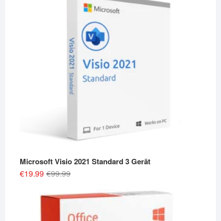
Microsoft Visio 2021 Standard 3 Gerät
Original
Current
€
19.99
€
99.99
price
price
was:
is:
€99.99.
€19.99.