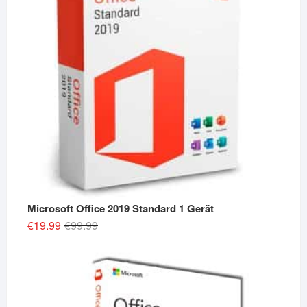
Microsoft Office 2019 Standard 1 Gerät
Original
Current
€
19.99
€
99.99
price
price
was:
is:
€99.99.
€19.99.