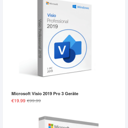
Microsoft Visio 2019 Pro 3 Geräte
Original
Current
€
19.99
€
99.99
price
price
was:
is:
€99.99.
€19.99.