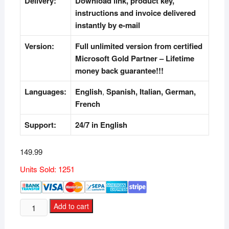
Delivery:
Download link, product key,
instructions and invoice delivered
instantly by e-mail
Version:
Full unlimited version from certified
Microsoft Gold Partner
–
Lifetime
money back guarantee!!!
Languages:
English
,
Spanish, Italian, German,
French
Support:
24/7 in English
149.99
Units Sold: 1251
Microsoft
Add to cart
Windows
11