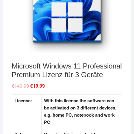
Microsoft Windows 11 Professional
Premium Lizenz für 3 Geräte
€
149.99
Original
€
19.99
Current
price
price
was:
is:
€149.99.
€19.99.
License:
With this license the software can
be activated on 3 different devices,
e.g. home PC, notebook and work
PC