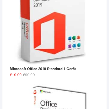
Microsoft Office 2019 Standard 1 Gerät
Original
Current
€
19.99
€
99.99
price
price
was:
is:
€99.99.
€19.99.