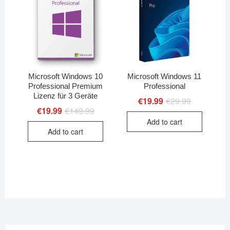
Microsoft Windows 10
Microsoft Windows 11
Professional Premium
Professional
Lizenz für 3 Geräte
€
19.99
€
29.99
Original
Current
price
price
€
19.99
€
149.99
Original
Current
was:
is:
price
price
Add to cart
€29.99.
€19.99.
was:
is:
Add to cart
€149.99.
€19.99.