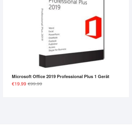
Microsoft Office 2019 Professional Plus 1 Gerät
Original
Current
€
19.99
€
99.99
price
price
was:
is:
€99.99.
€19.99.