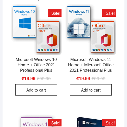
Sale!
Sale!
Microsoft Windows 10
Microsoft Windows 11
Home + Office 2021
Home + Microsoft Office
Professional Plus
2021 Professional Plus
€
19.99
€
99.99
Original
Current
€
19.99
€
99.99
Original
Current
price
price
price
price
was:
is:
was:
is:
Add to cart
Add to cart
€99.99.
€19.99.
€99.99.
€19.99.
Sale!
Sale!