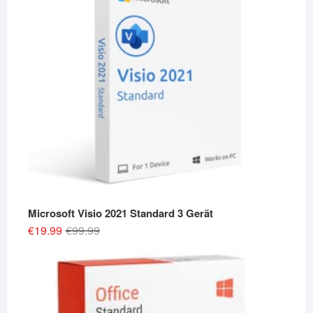
Microsoft Visio 2021 Standard 3 Gerät
Original
Current
€
19.99
€
99.99
price
price
was:
is:
€99.99.
€19.99.